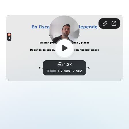
S
o
m
o
s
m
á
s
q
u
e
u
n
a
a
s
e
s
o
r
í